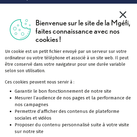
Vivre mieux
X
Masquer
Bienvenue sur le site de la Mgéfi,
Tout comprendre
faites connaissance avec nos
Complémentaire santé
cookies !
Mutuelle labellisée
Un cookie est un petit fichier envoyé par un serveur sur votre
Pourquoi rejoindre la Mgéfi
ordinateur ou votre téléphone et associé à un site web. Il peut
être conservé dans votre navigateur pour une durée variable
Notre service Acceo
selon son utilisation.
Réclamation
Ces cookies peuvent nous servir à :
Garantir le bon fonctionnement de notre site
Mesurer l’audience de nos pages et la performance de
En savoir plus
Offres spécifiques
nos campagnes
Permettre d’afficher des contenus de plateforme
La complémentaire santé solidaire
sociales et vidéos
Proposer du contenu personnalisé suite à votre visite
sur notre site