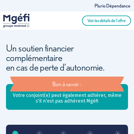
Aller au contenu principal
Plurio Dépendance
Voir les détails de l'offre
Un soutien financier
complémentaire
en cas de perte d'autonomie.
Bon à savoir :
Votre conjoint(e) peut également adhérer, même
s'il n'est pas adhérent Mgéfi
1
2
3
4
5