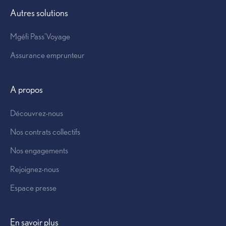
Offre prévoyance
Autres solutions
Mgéfi Pass'Voyage
Assurance emprunteur
Contrat collectif
A propos
Découvrez-nous
Nos contrats collectifs
Nos engagements
Rejoignez-nous
Espace presse
Autres solutions
En savoir plus