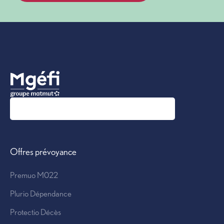
Image
Offre santé
Offres prévoyance
Premuo M022
Plurio Dépendance
Protectio Décès