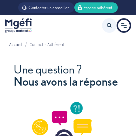
Aller au contenu principal
Contacter un conseiller
Espace adhérent
Accueil
Contact - Adhérent
Offre agent d’état
Une question ?
Nous avons la réponse
Offre agent territorial
Prévoyance