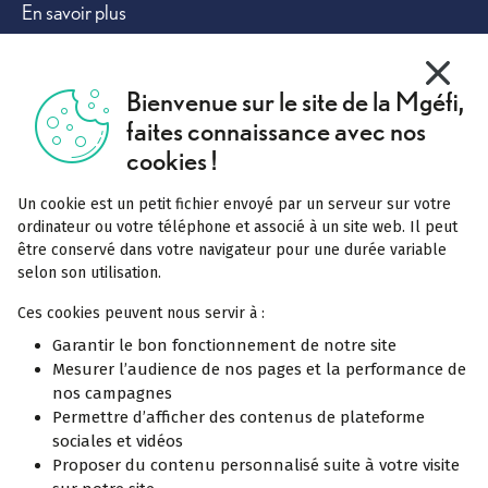
Autres solutions
En savoir plus
Vivre mieux
X
Masquer
Bienvenue sur le site de la Mgéfi,
Tout comprendre
faites connaissance avec nos
Complémentaire santé
cookies !
Mutuelle labellisée
Un cookie est un petit fichier envoyé par un serveur sur votre
Pourquoi rejoindre la Mgéfi
ordinateur ou votre téléphone et associé à un site web. Il peut
être conservé dans votre navigateur pour une durée variable
Notre service Acceo
selon son utilisation.
Réclamation
Ces cookies peuvent nous servir à :
Garantir le bon fonctionnement de notre site
Mesurer l’audience de nos pages et la performance de
En savoir plus
Offres spécifiques
nos campagnes
Permettre d’afficher des contenus de plateforme
La complémentaire santé solidaire
sociales et vidéos
Proposer du contenu personnalisé suite à votre visite