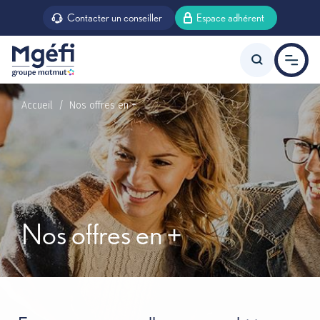
Aller au contenu principal
Contacter un conseiller
Espace adhérent
Accueil
Nos offres en +
Offre agent d’état
Offre agent territorial
Nos offres en +
Prévoyance