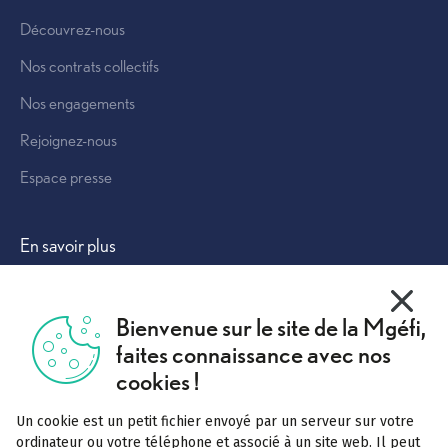
Découvrez-nous
Nos contrats collectifs
Nos engagements
Rejoignez-nous
Espace presse
Autres solutions
En savoir plus
Vivre mieux
X
Masquer
Bienvenue sur le site de la Mgéfi,
Tout comprendre
faites connaissance avec nos
Complémentaire santé
cookies !
Mutuelle labellisée
Un cookie est un petit fichier envoyé par un serveur sur votre
Pourquoi rejoindre la Mgéfi
ordinateur ou votre téléphone et associé à un site web. Il peut