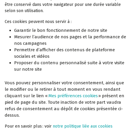
être conservé dans votre navigateur pour une durée variable
Notre service Acceo
selon son utilisation.
Réclamation
Ces cookies peuvent nous servir à :
Garantir le bon fonctionnement de notre site
Mesurer l’audience de nos pages et la performance de
En savoir plus
Offres spécifiques
nos campagnes
Permettre d’afficher des contenus de plateforme
La complémentaire santé solidaire
sociales et vidéos
Proposer du contenu personnalisé suite à votre visite
sur notre site
Vous pouvez personnaliser votre consentement, ainsi que
le modifier ou le retirer à tout moment en vous rendant
Mentions légales
cliquant sur le lien «
Mes préférences cookies
» présent en
Made by Wokine, agence digitale
pied de page du site. Toute inaction de votre part vaudra
CGU / Mentions légales
refus de consentement au dépôt de cookies présentée ci-
dessus.
Politique de confidentialité des données
Mes préférences cookies
Pour en savoir plus : voir
notre politique liée aux cookies