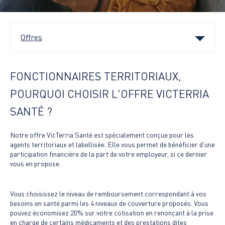
Offres +
des
sug
s'a
aut
Offres
Magazine
pou
faci
la
FONCTIONNAIRES TERRITORIAUX,
FAQ
sél
POURQUOI CHOISIR L'OFFRE VICTERRIA
SANTÉ ?
Découvrez-nous
Notre offre VicTerria Santé est spécialement conçue pour les
agents territoriaux et labellisée. Elle vous permet de bénéficier d’une
participation financière de la part de votre employeur, si ce dernier
vous en propose.
Vous choisissez le niveau de remboursement correspondant à vos
besoins en santé parmi les 4 niveaux de couverture proposés. Vous
pouvez économisez 20% sur votre cotisation en renonçant à la prise
en charge de certains médicaments et des prestations dites