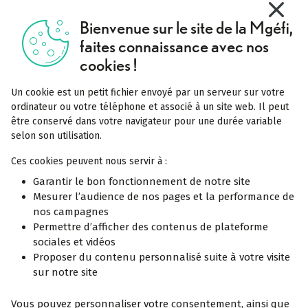
Vivre mieux
X
Masquer
Bienvenue sur le site de la Mgéfi,
Tout comprendre
faites connaissance avec nos
Complémentaire santé
cookies !
Mutuelle labellisée
Un cookie est un petit fichier envoyé par un serveur sur votre
Pourquoi rejoindre la Mgéfi
ordinateur ou votre téléphone et associé à un site web. Il peut
être conservé dans votre navigateur pour une durée variable
Notre service Acceo
selon son utilisation.
Réclamation
Ces cookies peuvent nous servir à :
Garantir le bon fonctionnement de notre site
Mesurer l’audience de nos pages et la performance de
En savoir plus
Offres spécifiques
nos campagnes
Permettre d’afficher des contenus de plateforme
La complémentaire santé solidaire
sociales et vidéos
Proposer du contenu personnalisé suite à votre visite
sur notre site
Vous pouvez personnaliser votre consentement, ainsi que