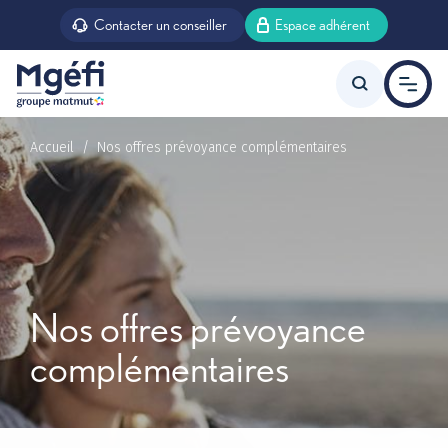
Aller au contenu principal
Contacter un conseiller
Espace adhérent
Accueil
Nos offres prévoyance complémentaires
Offre agent d’état
Offre agent territorial
Nos offres prévoyance
complémentaires
Prévoyance