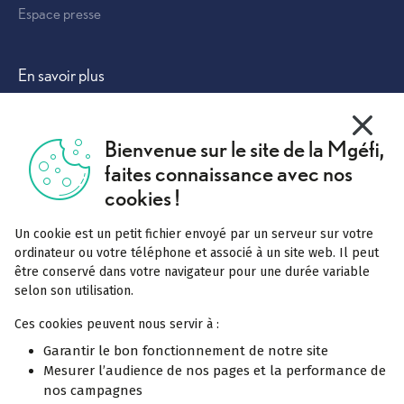
Espace presse
Autres solutions
En savoir plus
Vivre mieux
X
Masquer
Bienvenue sur le site de la Mgéfi,
Tout comprendre
faites connaissance avec nos
Complémentaire santé
cookies !
Mutuelle labellisée
Un cookie est un petit fichier envoyé par un serveur sur votre
Pourquoi rejoindre la Mgéfi
ordinateur ou votre téléphone et associé à un site web. Il peut
être conservé dans votre navigateur pour une durée variable
Notre service Acceo
selon son utilisation.
Réclamation
Ces cookies peuvent nous servir à :
Garantir le bon fonctionnement de notre site
Mesurer l’audience de nos pages et la performance de
En savoir plus
Offres spécifiques
nos campagnes