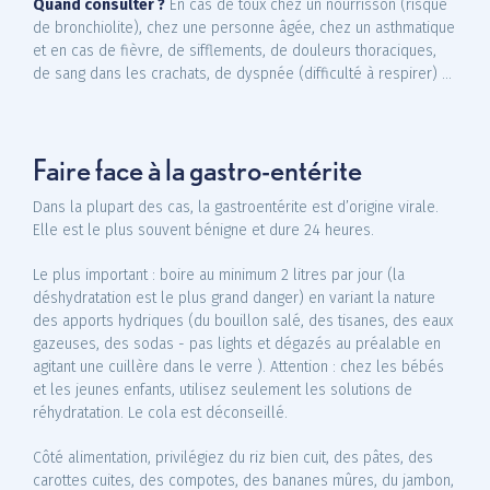
Quand consulter ?
En cas de toux chez un nourrisson (risque
de bronchiolite), chez une personne âgée, chez un asthmatique
et en cas de fièvre, de sifflements, de douleurs thoraciques,
de sang dans les crachats, de dyspnée (difficulté à respirer) …
Faire face à la gastro-entérite
Dans la plupart des cas, la gastroentérite est d’origine virale.
Elle est le plus souvent bénigne et dure 24 heures.
Le plus important : boire au minimum 2 litres par jour (la
déshydratation est le plus grand danger) en variant la nature
des apports hydriques (du bouillon salé, des tisanes, des eaux
gazeuses, des sodas - pas lights et dégazés au préalable en
agitant une cuillère dans le verre ). Attention : chez les bébés
et les jeunes enfants, utilisez seulement les solutions de
réhydratation. Le cola est déconseillé.
Côté alimentation, privilégiez du riz bien cuit, des pâtes, des
carottes cuites, des compotes, des bananes mûres, du jambon,