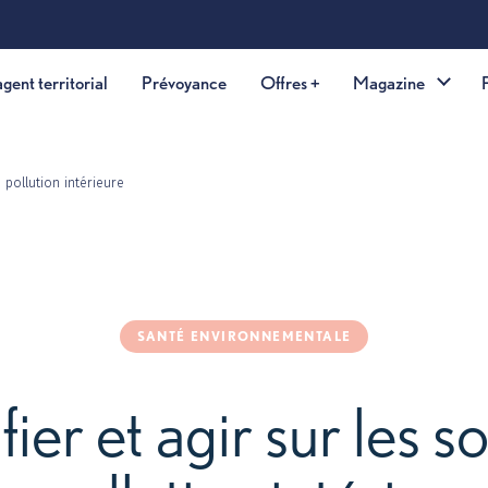
Aller au contenu princip
Offre agent territorial
Prévoyance
Offres +
Maga
ources de pollution intérieure
SANTÉ ENVIRONNEMENTALE
ntifier et agir sur 