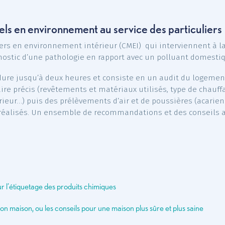
 pollution intérieure, comme le tabac, les produits mé
ngers et conserver un air sain repose sur des mesures 
aération quotidienne de nos habitations, en particulier
tes, ou encore le port de gants lorsque nous utilisons
ionnels en environnement au service des pa
conseillers en environnement intérieur (CMEI) qui inte
s diagnostic d’une pathologie en rapport avec un poll
micile dure jusqu’à deux heures et consiste en un audit
ionnaire précis (revêtements et matériaux utilisés, typ
extérieur…) puis des prélèvements d’air et de poussièr
 sont réalisés. Un ensemble de recommandations et de