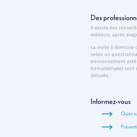
être source de
Limiter ses da
nous, comme l’
de plantes ver
Des profess
Il existe des 
médecin, aprè
La visite à do
selon un quest
environnement 
formaldéhyde)
délivrés.