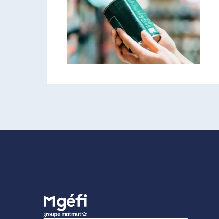
SANTÉ ENVIRONNEMENTALE
Perturbateurs
endocriniens : comment
s’en protéger ?