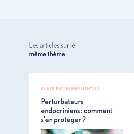
Informez-v
Q
P
Les articles sur le
même thème