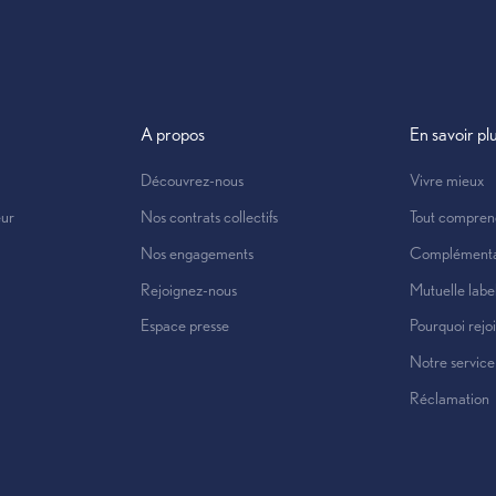
oyance
Contrat collectif
tions
A propos