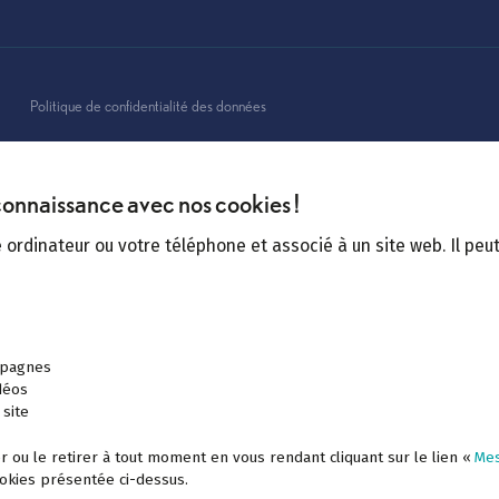
Voyage
Découvrez-nous
mprunteur
Nos contrats collectifs
Nos engagements
Rejoignez-nous
Espace presse