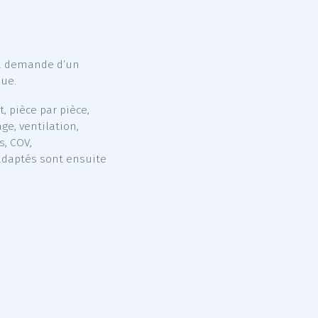
nagers, l’humidité…
à la portée de chacun d’entre-
 si un fumeur y réside, l’achat
 de produits ménagers.
rticuliers
rviennent à la demande d’un
uant domestique.
 du logement, pièce par pièce,
e de chauffage, ventilation,
es (acariens, COV,
s conseils adaptés sont ensuite