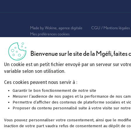
Premuo M022
Mgéfi Pass'
Plurio Dépendance
Assurance e
Protectio Décès