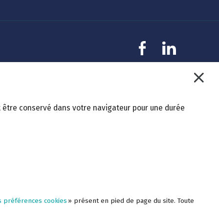
Vivre mieux
La complémentaire santé s
Tout comprendre
Complémentaire santé
Mutuelle labellisée
Pourquoi rejoindre la Mgéfi
Notre service Acceo
Réclamation