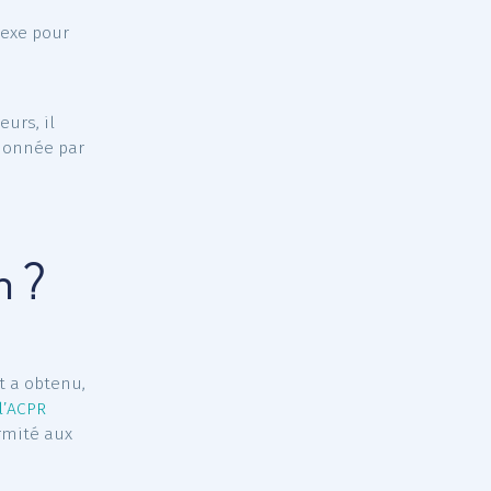
ention de
tion, les collectivités
 sociale de leurs
 définissant les
 avantages, elle peut
édure de mise en
n pour les
ong que complexe pour
leurs employeurs, il
 santé
sélectionnée par