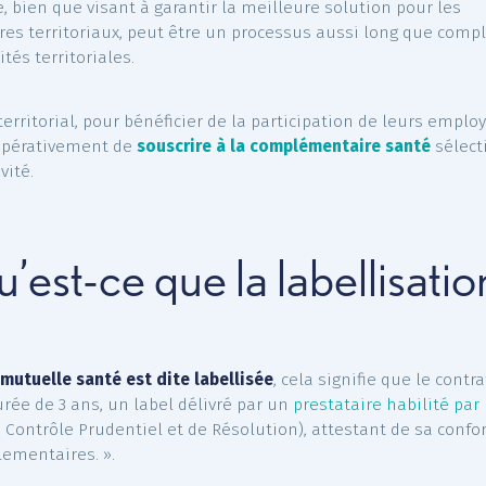
 avantages et les limites de la conv
ticipation mutuelle
oisissant de mettre en place une convention de participa
itent, de manière encadrée,
participer à la protection
ts
. L’employeur public élabore le cahier des charges, en
ties souhaitées pour leurs agents.
la convention de participation ne présente pas que des
ment avoir certaines limites. Côté employeur, la proc
rrence, bien que visant à garantir la meilleure solutio
ionnaires territoriaux, peut être un processus aussi l
llectivités territoriales.
agent territorial, pour bénéficier de la participation de 
ent impérativement de
souscrire à la complémentaire