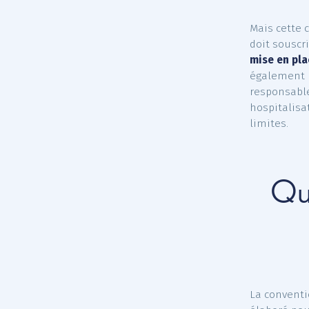
m
À
m
r
La pa
terri
Mais 
doit 
mise 
égal
respo
hospi
limit