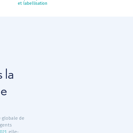
territoriaux
Différences
entre convention
de participation
et labellisation
pation
 dans la
toriale