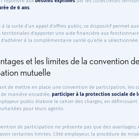
Qu’est-ce qu’une conve
participation ?
nvention de participation est un
contrat collectif à ad
ré pour répondre aux
besoins exprimés
par les collectiv
 une
durée de 6 ans
.
tionné à la suite d’un appel d’offres public, ce disposit
ctivités territoriales d'apporter une aide financière aux
issent d'adhérer à la complémentaire santé qu’elle a 