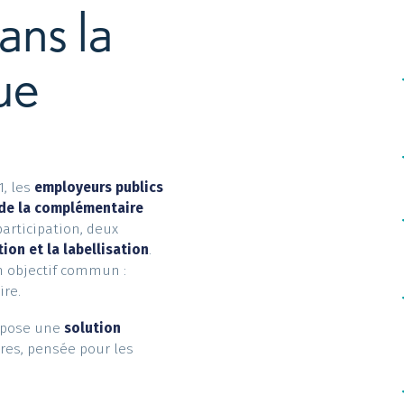
:
quelle
 dans la
ique
er 2021, les
employeurs publics
ement de la complémentaire
cette participation, deux
icipation et la labellisation
.
mais un objectif commun :
émentaire.