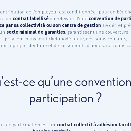
ontant de référence de 35 €) ;
 compter du 1er janvier 2026
: la participation s’élèvera 
inimum pour la couverture
santé
, correspondant à 50
éférence fixé à 30 €.
rticipation est forfaitaire, obligatoire et valable pour t
toriaux, qu’ils soient fonctionnaires ou contractuels.
cette contribution de l’employeur est conditionnée : pou
souscrire un
contrat labellisé
ou relevant d’une
convent
en place par sa collectivité ou son centre de gestion
.
ement un
socle minimal de garanties
, garantissant une
nsable : prise en charge du ticket modérateur, des soin
talisation, optique, dentaire et dépassements d’honor
es.