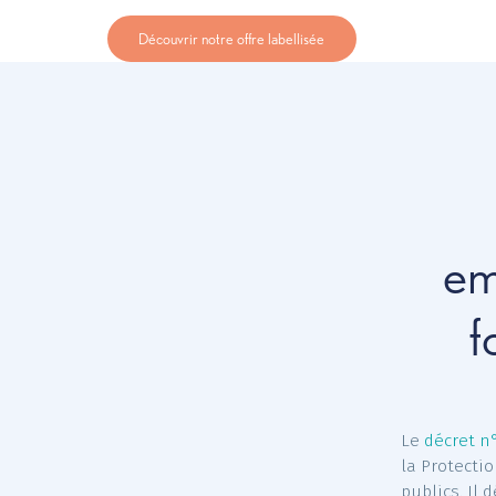
Avec son
offre VicTerria Santé
, la Mgéfi 
labellisée
, conforme aux exigences régle
agents des collectivités.
Découvrir notre offre labellisée