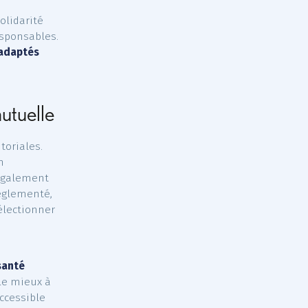
sation ?
 que le contrat a obtenu,
habilité par l’ACPR
t de sa conformité aux
principe de solidarité
s contrats responsables.
uitables et adaptés