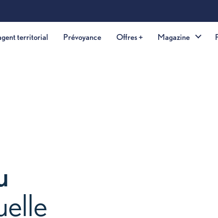
Aller au contenu princip
Offre agent territorial
Prévoyance
Offres +
Maga
de
 ou