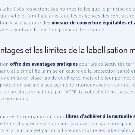
ollectivité.
Qu’est-ce que la labelli
qu’une
mutuelle santé est dite labellisée
, cela signifie
une durée de 3 ans, un label délivré par un
prestataire 
rité de Contrôle Prudentiel et de Résolution), attestan
res réglementaires. ».
ontrats labellisés respectent des normes telles que le 
générationnelle et familiale ainsi que les exigences de
bellisation vise à garantir des
niveaux de couverture éq