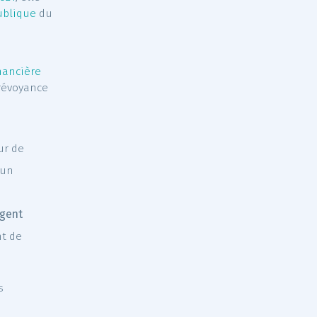
 de la réforme globale de
at pour les agents
 17 février 2021
, elle-
la fonction publique
du
ticipation financière
nté et à la prévoyance
ciper à hauteur de
e
(soit 20 % d’un