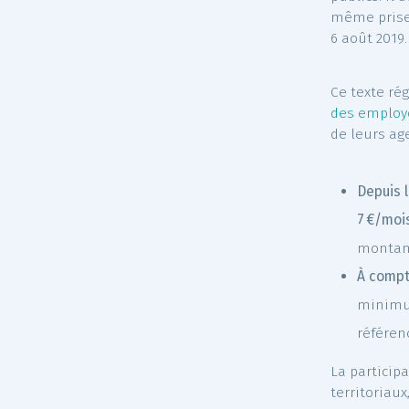
Le
dé
la Pr
publi
même 
6 aoû
Ce te
des e
de le
D
7