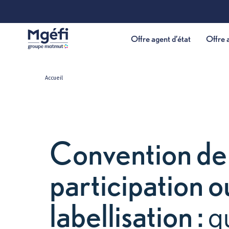
Offre agent d’état
Breadcrumb custom
Breadcrumb item
Accueil
Convention 
participation