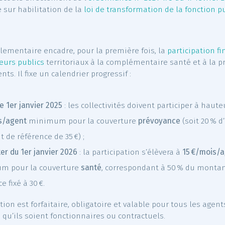
cret n° 2022-581 du 20 avril 2022
, s’inscrit dans le cadre
otection Sociale Complémentaire (PSC) engagée par l’Ét
cs. Il découle directement de l’
ordonnance n° 2021-175 du
prise sur habilitation de la
loi de transformation de 
t 2019.
xte réglementaire encadre, pour la première fois, la
par
mployeurs publics
territoriaux à la complémentaire sa
urs agents. Il fixe un calendrier progressif :
epuis le 1er janvier 2025
: les collectivités doivent parti
 €/mois/agent
minimum pour la couverture
prévoyanc