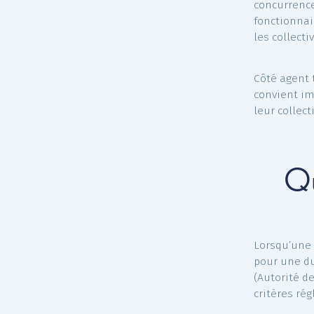
Les
par
En ch
souha
agen
garan
Mais 
égale
concu
fonct
les co
Côté 
convi