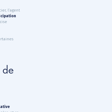
à
15 €/mois/agent
 % du montant de
ous les agents
r en bénéficier, l’agent
ion de participation
 Le décret précise
 couverture
s courants,
aires dans certaines