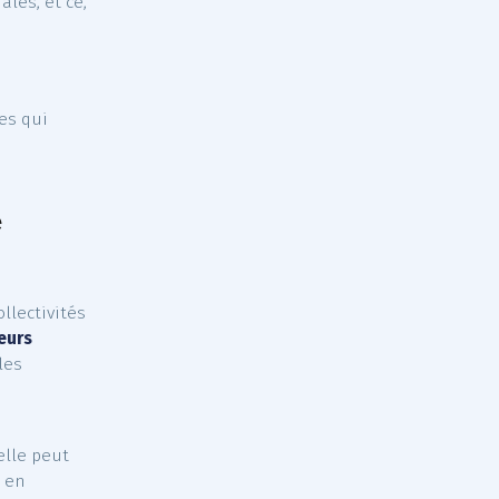
ntion de
hésion facultative
ités territoriales, et ce,
if permet aux
 fonctionnaires qui
sélectionnée.