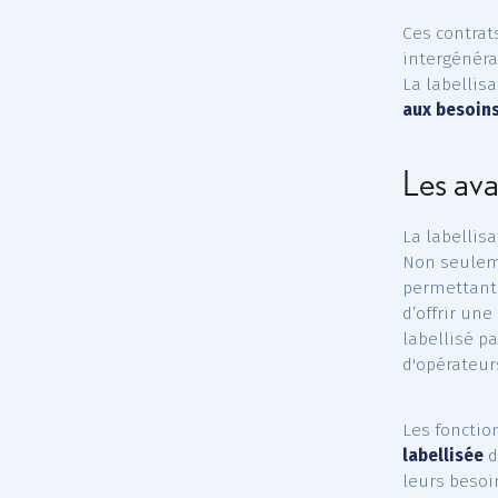
leur c
Lors
pour 
(Auto
critè
Ces c
inter
La la