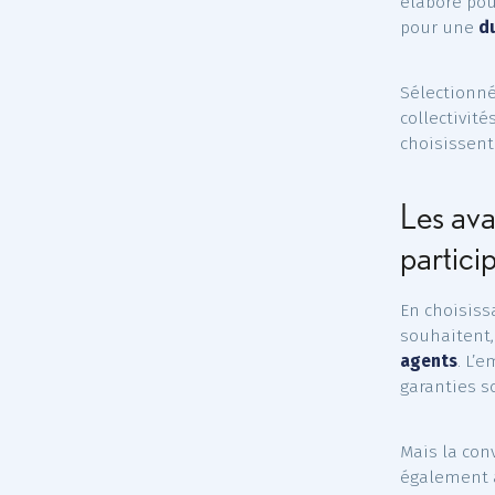
La co
élabo
pour
Sélec
colle
chois