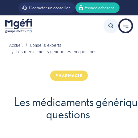
Aller au contenu principal
Contacter un conseiller
Espace adhérent
Accueil
Conseils experts
Les médicaments génériques en questions
Offre agent d’état
PHARMACIE
Offre agent territorial
Les médicaments génériqu
questions
Prévoyance