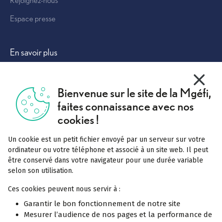
Rejoignez-nous
Espace presse
Autres solutions
En savoir plus
Vivre mieux
X
Masquer
Bienvenue sur le site de la Mgéfi,
Tout comprendre
faites connaissance avec nos
Complémentaire santé
cookies !
Mutuelle labellisée
Un cookie est un petit fichier envoyé par un serveur sur votre
Pourquoi rejoindre la Mgéfi
ordinateur ou votre téléphone et associé à un site web. Il peut
être conservé dans votre navigateur pour une durée variable
Notre service Acceo
selon son utilisation.
Réclamation
Ces cookies peuvent nous servir à :
Garantir le bon fonctionnement de notre site
Mesurer l’audience de nos pages et la performance de
En savoir plus
Offres spécifiques