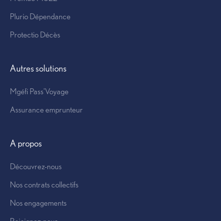
Plurio Dépendance
Protectio Décès
Offre prévoyance
Autres solutions
Mgéfi Pass'Voyage
Assurance emprunteur
Contrat collectif
A propos
Découvrez-nous
Nos contrats collectifs
Nos engagements