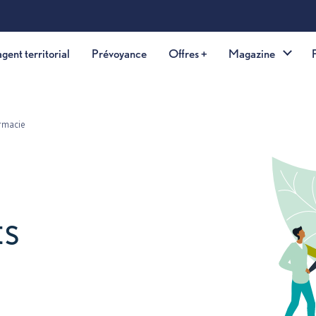
Aller au contenu princip
Offre agent territorial
Prévoyance
Offres +
Maga
e
Pharmacie
erts