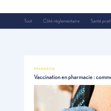
Pharmacie
Conseils d'experts
Tout
Côté réglementaire
Sant
PHARMACIE
Vaccination en pharmacie : 